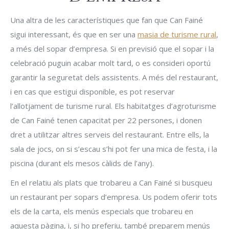
Una altra de les característiques que fan que Can Fainé
sigui interessant, és que en ser una
masia de turisme rural
,
a més del sopar d’empresa. Si en previsió que el sopar i la
celebració puguin acabar molt tard, o es consideri oportú
garantir la seguretat dels assistents. A més del restaurant,
i en cas que estigui disponible, es pot reservar
l’allotjament de turisme rural. Els habitatges d’agroturisme
de Can Fainé tenen capacitat per 22 persones, i donen
dret a utilitzar altres serveis del restaurant. Entre ells, la
sala de jocs, on si s’escau s’hi pot fer una mica de festa, i la
piscina (durant els mesos càlids de l’any).
En el relatiu als plats que trobareu a Can Fainé si busqueu
un restaurant per sopars d’empresa. Us podem oferir tots
els de la carta, els menús especials que trobareu en
aquesta pàgina, i, si ho preferiu, també preparem menús