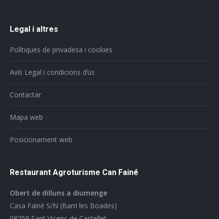
Legal i altres
Polítiques de privadesa i cookies
Avís Legal i condicions d’ús
Contactar
Mapa web
Posicionament web
Restaurant Agroturisme Can Fainé
Obert de dilluns a diumenge
Casa Fainé S/N (Barri les Boades)
08259 Sant Vicenç de Castellet