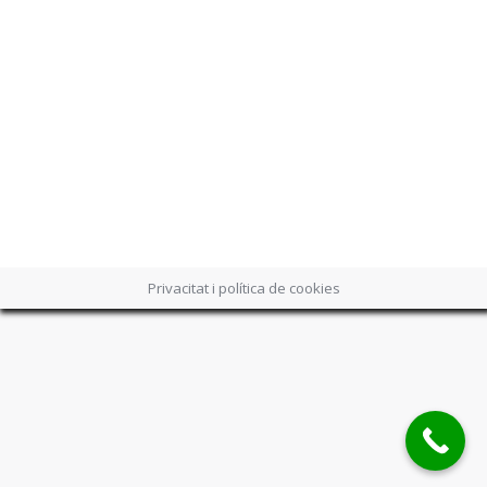
La essència de la gastronomia
catalana
Cuina Catalana
By
Can Fainé
11/11/2017
Privacitat i política de cookies