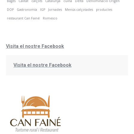
Bages
Calitat
calçots
Catalunya
cuina
Delta
Denominació Origen
DOP
Gastronomía
IGP
Jornades
Menús calçotades
productes
restaurant Can Fainé
Romesco
Visita el nostre Facebook
Visita el nostre Facebook