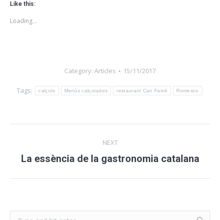
Like this:
Loading...
Category:
Articles
15/11/2017
Tags:
calçots
Menús calçotades
restaurant Can Fainé
Romesco
Post
NEXT
navigation
Next
La essència de la gastronomia catalana
post: