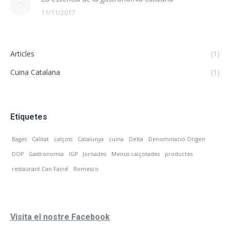
11/11/2017
Articles
(1)
Cuina Catalana
(1)
Etiquetes
Bages
Calitat
calçots
Catalunya
cuina
Delta
Denominació Origen
DOP
Gastronomía
IGP
Jornades
Menús calçotades
productes
restaurant Can Fainé
Romesco
Visita el nostre Facebook