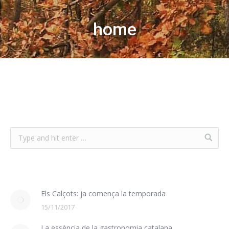
home
Els Calçots: ja comença la temporada
15/11/2017
La essència de la gastronomia catalana