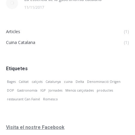
11/11/2017
Articles
(1)
Cuina Catalana
(1)
Etiquetes
Bages
Calitat
calçots
Catalunya
cuina
Delta
Denominació Origen
DOP
Gastronomía
IGP
Jornades
Menús calçotades
productes
restaurant Can Fainé
Romesco
Visita el nostre Facebook